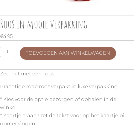
Roos in mooie verpakking
€
4,95
Roos
TOEVOEGEN AAN WINKELWAGEN
in
mooie
Zeg het met een roos!
verpakking
aantal
Prachtige rode roos verpakt in luxe verpakking.
* Kies voor de optie bezorgen of ophalen in de
winkel
* Kaartje eraan? zet de tekst voor op het kaartje bij
opmerkingen