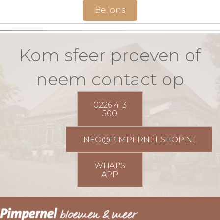
Bel ons
Kom sfeer proeven of
neem contact op
0226 413
500
INFO@PIMPERNELSHOP.NL
WHAT'S
APP