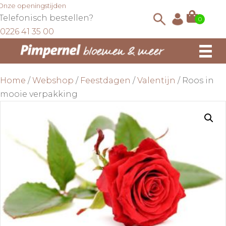
Onze openingstijden
Telefonisch bestellen?
0
0226 41 35 00
Home
/
Webshop
/
Feestdagen
/
Valentijn
/ Roos in
mooie verpakking