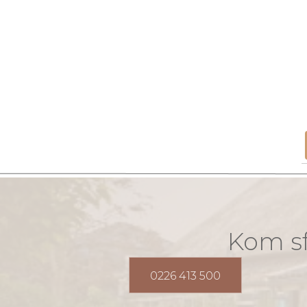
Kom sf
0226 413 500