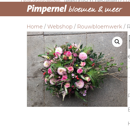
Telefonisch bestellen?
02
Onze openingstijden
Home
/
Webshop
/
Rouwbloemwerk
/ 