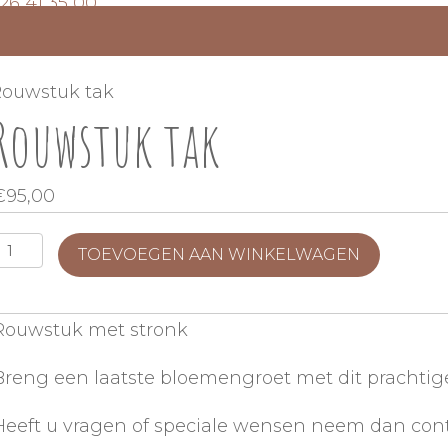
26 41 35 00
Rouwstuk tak
Rouwstuk tak
€
95,00
Rouwstuk
TOEVOEGEN AAN WINKELWAGEN
tak
aantal
Rouwstuk met stronk
Breng een laatste bloemengroet met dit prachtige
Heeft u vragen of speciale wensen neem dan con