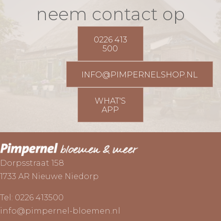
neem contact op
0226 413
500
INFO@PIMPERNELSHOP.NL
WHAT'S
APP
Dorpsstraat 158
1733 AR Nieuwe Niedorp
Tel:
0226 413500
info@pimpernel-bloemen.nl