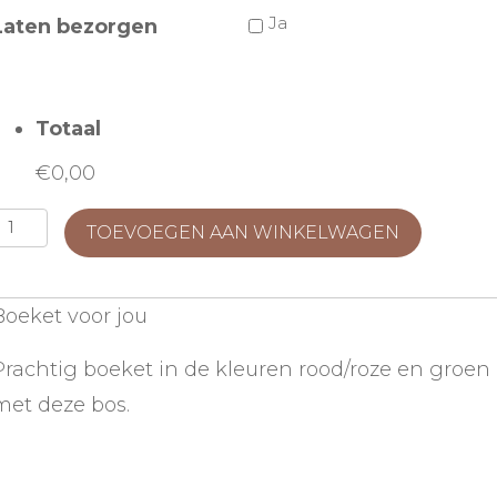
Ja
Laten bezorgen
Totaal
€0,00
Boeket
TOEVOEGEN AAN WINKELWAGEN
voor
jou
Boeket voor jou
aantal
Prachtig boeket in de kleuren rood/roze en groen in
met deze bos.